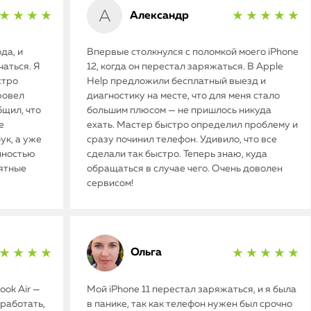
Александр
★ ★ ★ ★
★ ★ ★ ★ ★
да, и
Впервые столкнулся с поломкой моего iPhone
аться. Я
12, когда он перестал заряжаться. В Apple
стро
Help предложили бесплатный выезд и
ровел
диагностику на месте, что для меня стало
бщил, что
большим плюсом — не пришлось никуда
е
ехать. Мастер быстро определил проблему и
ук, а уже
сразу починил телефон. Удивило, что все
олностью
сделали так быстро. Теперь знаю, куда
иятные
обращаться в случае чего. Очень доволен
сервисом!
Ольга
★ ★ ★ ★
★ ★ ★ ★ ★
ok Air —
Мой iPhone 11 перестал заряжаться, и я была
работать,
в панике, так как телефон нужен был срочно