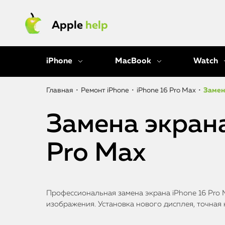
Apple
help
iPhone
MacBook
Watch
Главная
•
Ремонт iPhone
•
iPhone 16 Pro Max
•
Замена
Замена экрана
Pro Max
Профессиональная замена экрана iPhone 16 Pro M
изображения. Установка нового дисплея, точная 