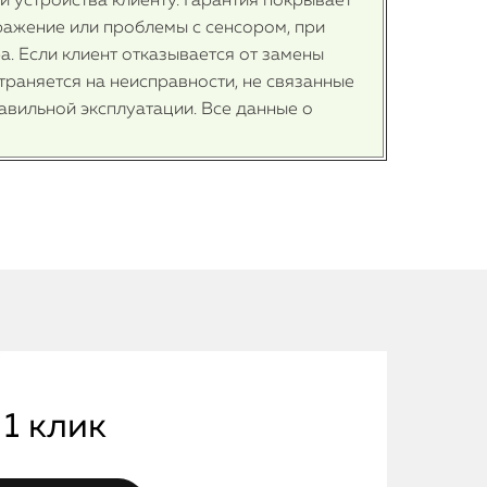
и устройства клиенту. Гарантия покрывает
бражение или проблемы с сенсором, при
. Если клиент отказывается от замены
траняется на неисправности, не связанные
вильной эксплуатации. Все данные о
iPhone
MacBook
Watch
 1 клик
iPad