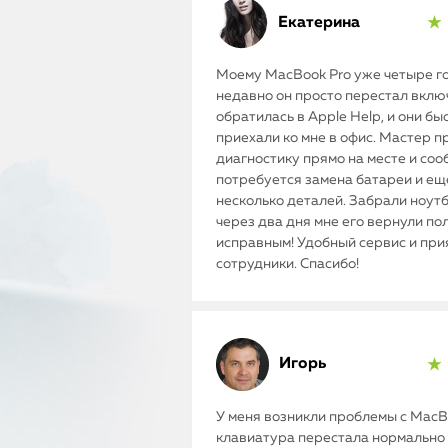
Екатерина
★ 
Моему MacBook Pro уже четыре го
недавно он просто перестал включ
обратилась в Apple Help, и они бы
приехали ко мне в офис. Мастер п
диагностику прямо на месте и соо
потребуется замена батареи и ещ
несколько деталей. Забрали ноутб
через два дня мне его вернули п
исправным! Удобный сервис и пр
сотрудники. Спасибо!
Игорь
★ 
У меня возникли проблемы с MacBo
клавиатура перестала нормально 