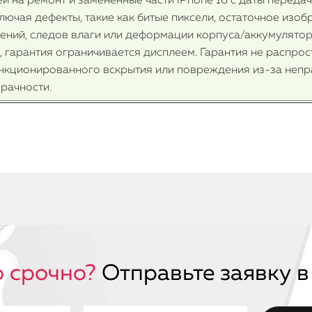
й на ремонт и замененные части iPhone 16 с даты передач
лючая дефекты, такие как битые пиксели, остаточное изо
ений, следов влаги или деформации корпуса/аккумулятора
 гарантия ограничивается дисплеем. Гарантия не распрос
нкционированного вскрытия или повреждения из-за непра
рачности.
 срочно?
Отправьте заявку в