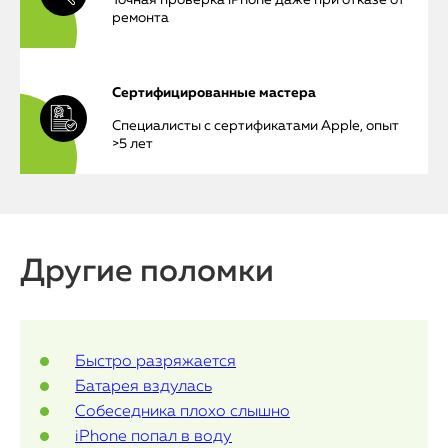
Точная проверка iPhone даже при отказе от
ремонта
iPhone
MacBook
Сертифицированные мастера
Специалисты с сертификатами Apple, опыт
Watch
>5 лет
iPad
iMac
Другие поломки
Mac Mini
О нас
Быстро разряжается
Контакты
Батарея вздулась
Собеседника плохо слышно
Статьи
iPhone попал в воду