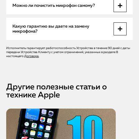
Обычный ремонт с заменой детали — 1,5–2 часа. Если
Можно ли почистить микрофон самому?
требуется пайка микросхемы на плате — до 24 часов.
Нет. Использование иголок или зубочисток часто
Какую гарантию вы даете на замену
приводит к повреждению мембраны. Лучше доверить это
микрофона?
специалисту с оптической техникой.
Исполнитель гарантирует работоспособность Устройства в течение 90 дней с даты
До 12 месяцев. Мы уверены в качестве деталей и работе
передачи Устройства Клиенту с учетом ограничений, указанных в разделе 8
наших инженеров.
настоящего
Договора
.
Другие полезные статьи о
технике Apple