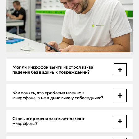
Мог ли микрофон выйти из строя из-за
падения без видимых повреждений?
Да. Даже легкий удар может повредить внутренние
Как понять, что проблема именно в
контакты или шлейф, особенно в области нижней части
микрофоне, а не в динамике у собеседника?
корпуса.
Проверьте запись на диктофон или отправьте голосовое
Сколько времени занимает ремонт
сообщение. Если на записи нет звука — неисправен
микрофона?
микрофон.