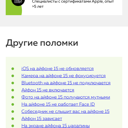
iPhone
Специалисты с сертификатами Apple, опыт
>5 лет
MacBook
Watch
Другие поломки
iPad
iMac
Mac Mini
iOS на айфоне 15 не обновляется
Камера на айфоне 15 не фокусируется
Bluetooth на айфоне 15 не подключается
О нас
Айфон 15 не включается
Фото на айфоне 15 получаются мутными
Контакты
На айфоне 15 не работает Face ID
Статьи
Собеседник не слышит вас на айфоне 15
Айфон 15 зависает
На экране айфона 15 царапины