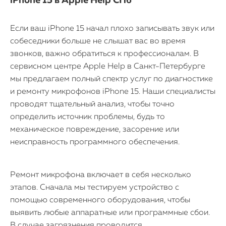
iPhone 15 в Apple Help СПб
Если ваш iPhone 15 начал плохо записывать звук или
собеседники больше не слышат вас во время
звонков, важно обратиться к профессионалам. В
сервисном центре Apple Help в Санкт-Петербурге
мы предлагаем полный спектр услуг по диагностике
и ремонту микрофонов iPhone 15. Наши специалисты
проводят тщательный анализ, чтобы точно
определить источник проблемы, будь то
механическое повреждение, засорение или
неисправность программного обеспечения.
iPhone
Ремонт микрофона включает в себя несколько
этапов. Сначала мы тестируем устройство с
MacBook
помощью современного оборудования, чтобы
выявить любые аппаратные или программные сбои.
Watch
В случае загрязнения проводится