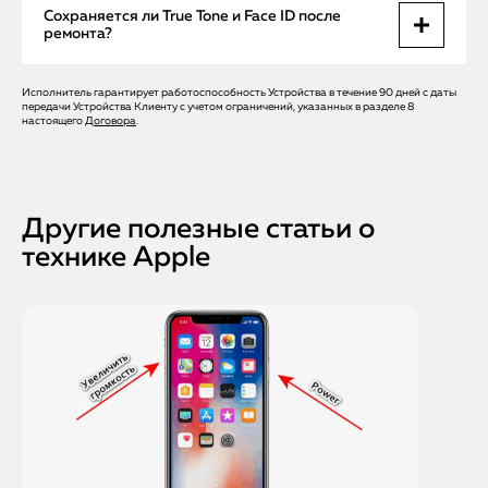
Цена зависит от причины: замена шлейфа дешевле, чем
Сохраняется ли True Tone и Face ID после
установка нового дисплея. Мы озвучим точную сумму
ремонта?
после диагностики.
Исполнитель гарантирует работоспособность Устройства в течение 90 дней с даты
Да, при использовании оригинального дисплея Apple все
передачи Устройства Клиенту с учетом ограничений, указанных в разделе 8
функции сохраняются и корректно работают.
настоящего
Договора
.
Другие полезные статьи о
технике Apple