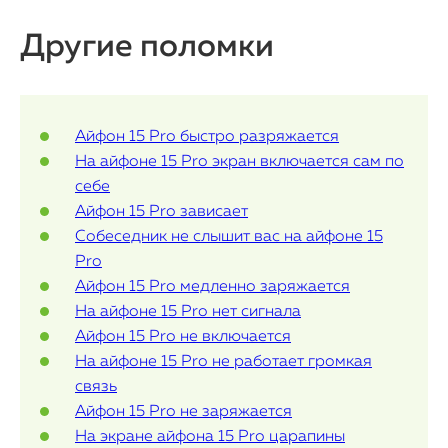
MacBook
Другие поломки
Watch
iPad
Айфон 15 Pro быстро разряжается
iMac
На айфоне 15 Pro экран включается сам по
Mac Mini
себе
Айфон 15 Pro зависает
Собеседник не слышит вас на айфоне 15
О нас
Pro
Айфон 15 Pro медленно заряжается
Контакты
На айфоне 15 Pro нет сигнала
Статьи
Айфон 15 Pro не включается
На айфоне 15 Pro не работает громкая
связь
Айфон 15 Pro не заряжается
На экране айфона 15 Pro царапины