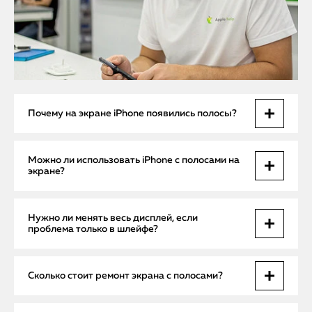
Почему на экране iPhone появились полосы?
Полосы возникают из-за механических повреждений
Можно ли использовать iPhone с полосами на
экрана, неисправности шлейфа или дефекта матрицы.
экране?
Иногда это результат попадания влаги или перегрева.
Нет. Это может усугубить поломку, привести к полной
Нужно ли менять весь дисплей, если
потере изображения или неработающему сенсору.
проблема только в шлейфе?
Не всегда. Если поврежден только шлейф — достаточно
Сколько стоит ремонт экрана с полосами?
его переподключения или замены. Полная замена
требуется при дефекте матрицы.