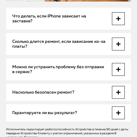
Что делать, если iPhone зависает на
заставке?
Это может быть сбой прошивки. Мы сможем восстановить
Сколько длится ремонт, если зависание из-за
систему, не потеряв ваши данные, если включено
платы?
резервное копирование.
Если проблема в «железе», ремонт может занять до 1–2
Можно ли устранить проблему без отправки
дней. Если причина в системе — до 1 часа.
в сервис?
Да, если причина в программном обеспечении. В
Насколько безопасен ремонт?
остальных случаях нужен сервисный центр.
Мы используем только сертифицированное
Гарантируете ли вы результат?
оборудование и оригинальные компоненты. Ваши
данные не подвергаются риску.
Исполнитель гарантирует работоспособность Устройства в течение 90 дней с даты
Да. На любой вид ремонта мы предоставляем
передачи Устройства Клиенту с учетом ограничений, указанных в разделе 8
официальную гарантию и поддержку после оказания