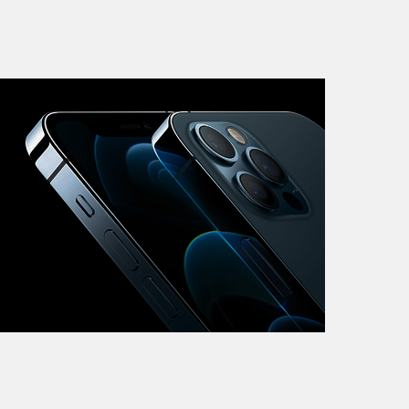
iMac
Mac Mini
О нас
Контакты
Статьи