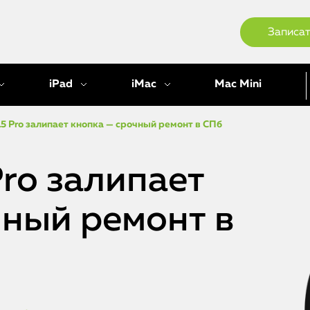
Записат
iPad
iMac
Mac Mini
15 Pro залипает кнопка — срочный ремонт в СПб
Pro залипает
чный ремонт в