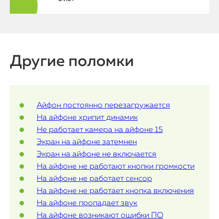
MacBook
Watch
iPad
Другие поломки
iMac
Mac Mini
Айфон постоянно перезагружается
На айфоне хрипит динамик
Не работает камера на айфоне 15
О нас
Экран на айфоне затемнен
Экран на айфоне не включается
Контакты
На айфоне не работают кнопки громкости
Статьи
На айфоне не работает сенсор
На айфоне не работает кнопка включения
На айфоне пропадает звук
На айфоне возникают ошибки ПО