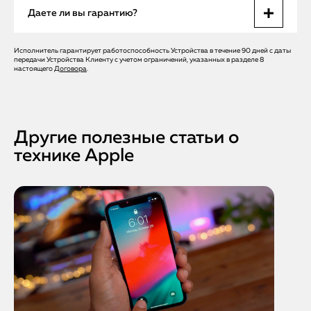
Да. Мы предлагаем бесплатный выезд мастера в Санкт-
Даете ли вы гарантию?
Петербурге. 90% проблем решаем на месте.
Исполнитель гарантирует работоспособность Устройства в течение 90 дней с даты
Да. Гарантия до 12 месяцев на ремонт и запчасти. При
передачи Устройства Клиенту с учетом ограничений, указанных в разделе 8
установке оригинального микрофона — 1 год.
настоящего
Договора
.
Другие полезные статьи о
технике Apple