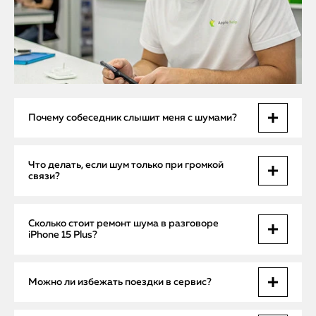
Почему собеседник слышит меня с шумами?
Это может быть поломка микрофона, сбой шлейфа или
Что делать, если шум только при громкой
засор. Иногда проблема в ПО. Не стоит ждать — нужна
связи?
диагностика.
Значит, может быть неисправен второй микрофон
Сколько стоит ремонт шума в разговоре
(верхний). Мы заменим его в течение 1 часа с выездом на
iPhone 15 Plus?
дом.
Цена зависит от причины. Чистка — от 990₽, замена
Можно ли избежать поездки в сервис?
микрофона — от 2990₽. Выезд и диагностика бесплатно.