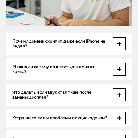
Почему динамик хрипит, даже если iPhone не
падал?
Даже без внешних повреждений возможно засорение
Можно ли самому почистить динамик от
порта или сбой аудиокодека. Иногда достаточно одной
хрипа?
капли влаги или скачка напряжения, чтобы нарушить
чистоту звука.
Самостоятельная чистка с помощью иголок, щеток или
Что делать, если звук стал тише после
воздуха может повредить мембрану. Мы используем
замены дисплея?
ультразвук и антистатический пинцет — безопасно и
эффективно.
Возможно, неправильно установлена сетка динамика или
Устраняете ли вы проблемы с аудиокодеком?
шлейф плохо подключен. Мы устраним это бесплатно,
если вы проходили замену у нас, или качественно
переделаем за другими.
Да, мы восстанавливаем пайку микросхем, поврежденных