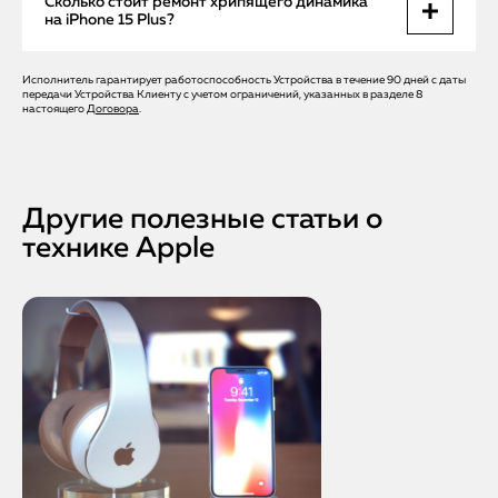
Сколько стоит ремонт хрипящего динамика
после перегрева, воды или низкокачественного ремонта.
на iPhone 15 Plus?
Работа ювелирная — но наши специалисты справляются
идеально.
Исполнитель гарантирует работоспособность Устройства в течение 90 дней с даты
Чистка — от 990 ₽. Замена динамика — от 3900 ₽.
передачи Устройства Клиенту с учетом ограничений, указанных в разделе 8
Восстановление аудиокодека — от 5900 ₽. Выезд и
настоящего
Договора
.
диагностика по Санкт-Петербургу — бесплатно.
Другие полезные статьи о
технике Apple