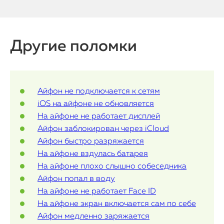
MacBook
Watch
Другие поломки
iPad
iMac
Айфон не подключается к сетям
Mac Mini
iOS на айфоне не обновляется
На айфоне не работает дисплей
Айфон заблокирован через iCloud
О нас
Айфон быстро разряжается
Контакты
На айфоне вздулась батарея
На айфоне плохо слышно собеседника
Статьи
Айфон попал в воду
На айфоне не работает Face ID
На айфоне экран включается сам по себе
Айфон медленно заряжается