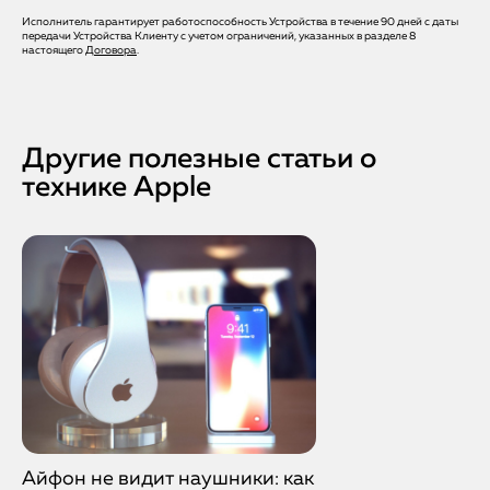
работе.
Исполнитель гарантирует работоспособность Устройства в течение 90 дней с даты
Да. До 12 месяцев на замененную кнопку и всю работу. Вы
передачи Устройства Клиенту с учетом ограничений, указанных в разделе 8
получаете электронный чек, гарантийный документ и
настоящего
Договора
.
круглосуточную поддержку сервиса.
Другие полезные статьи о
технике Apple
Айфон не видит наушники: как