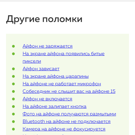
Watch
Другие поломки
iPad
iMac
Айфон не заряжается
Mac Mini
На экране айфона появились битые
пиксели
Айфон зависает
О нас
На экране айфона царапины
Контакты
На айфоне не работает микрофон
Собеседник не слышит вас на айфоне 15
Статьи
Айфон не включается
На айфоне залипает кнопка
Фото на айфоне получаются размытыми
Bluetooth на айфоне не подключается
Камера на айфоне не фокусируется