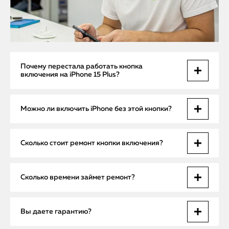
Почему перестала работать кнопка
включения на iPhone 15 Plus?
Основные причины — износ, сбой шлейфа, загрязнение,
Можно ли включить iPhone без этой кнопки?
попадание влаги или механическое повреждение после
падения. Точную диагностику проводим на месте.
Иногда возможно — через зарядку, будильник или
Сколько стоит ремонт кнопки включения?
AssistiveTouch. Но это временное решение. Чтобы
пользоваться устройством в полном объеме, кнопку
нужно восстановить.
Чистка — от 1000 ₽. Замена кнопки или шлейфа — от 3800
Сколько времени займет ремонт?
₽ с работой. В цену входит диагностика, оригинальные
комплектующие и гарантия.
Если ремонт возможен на месте — до 30 минут. В случае
Вы даете гарантию?
замены шлейфа — 1 рабочий день. Устройство
возвращается полностью проверенным и готовым к