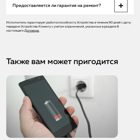
Диагностика и чистка или замена кнопки на выезде
Предоставляется ли гарантия на ремонт?
занимают 30–60 минут. При серьёзных повреждениях
срок может достигать 1–2 дней при работе сервисного
центра.
Исполнитель гарантирует работоспособность Устройства в течение 90 дней с даты
Да, все работы и оригинальные запчасти Apple
передачи Устройства Клиенту с учетом ограничений, указанных в разделе 8
сопровождаются официальной гарантией, включая
настоящего
Договора
.
шлейф и кнопку включения.
Также вам может пригодится