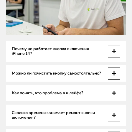
Почему не работает кнопка включения
iPhone 14?
Причины чаще всего связаны с поломкой шлейфа,
Можно ли почистить кнопку самостоятельно?
неисправностью кнопки или засором под клавишей.
Мастер проведёт диагностику и предложит оптимальное
решение.
Чистка возможна, но требует осторожности:
Как понять, что проблема в шлейфе?
неправильное вмешательство может повредить шлейф
или кнопку. Профессиональная чистка безопасна и
эффективна.
Если кнопка визуально цела, но не реагирует на нажатие
Сколько времени занимает ремонт кнопки
или срабатывает частично, это часто указывает на
включения?
неисправность шлейфа. Мастер проверяет соединения и
при необходимости меняет шлейф.