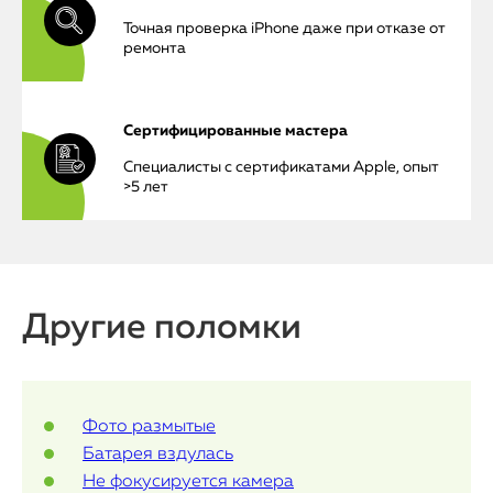
Точная проверка iPhone даже при отказе от
ремонта
iPhone
Сертифицированные мастера
MacBook
Специалисты с сертификатами Apple, опыт
>5 лет
Watch
iPad
iMac
Другие поломки
Mac Mini
Фото размытые
О нас
Батарея вздулась
Контакты
Не фокусируется камера