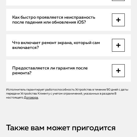
Также возможны физические повреждения сенсора.
Нет, домашние методы чаще усугубляют сбой. Только
Как быстро проявляется неисправность
профессиональная диагностика и ремонт с
после падения или обновления iOS?
оригинальными запчастями гарантирует решение.
Иногда сразу, иногда через несколько дней. Чем раньше
Что включает ремонт экрана, который сам
обратиться в сервис, тем проще устранить проблему.
включается?
Диагностика сенсора, проверка iOS, замена датчика
Предоставляется ли гарантия после
приближения, тестирование сенсорного модуля.
ремонта?
Исполнитель гарантирует работоспособность Устройства в течение 90 дней с даты
Да, на все работы и заменённые компоненты действует
передачи Устройства Клиенту с учетом ограничений, указанных в разделе 8
гарантия до 12 месяцев.
настоящего
Договора
.
Также вам может пригодится