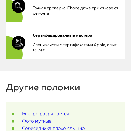
Точная проверка iPhone даже при отказе от
ремонта
iPhone
MacBook
Сертифицированные мастера
Специалисты с сертификатами Apple, опыт
Watch
>5 лет
iPad
iMac
Mac Mini
Другие поломки
О нас
Быстро разряжается
Контакты
Фото мутные
Собеседника плохо слышно
Статьи