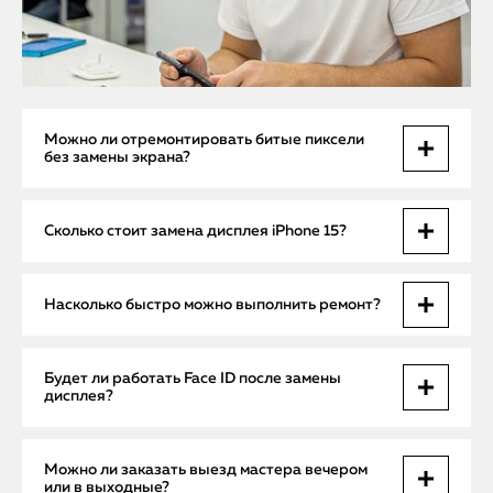
Можно ли отремонтировать битые пиксели
без замены экрана?
Нет. Битые пиксели — это физическое повреждение
Сколько стоит замена дисплея iPhone 15?
матрицы, которое не поддаётся программной коррекции.
Требуется замена дисплейного модуля.
Цена зависит от состояния устройства и типа
Насколько быстро можно выполнить ремонт?
используемых запчастей. Мы устанавливаем только
оригинальные экраны Apple с гарантией.
Выезд мастера — в день обращения. Замена экрана в
Будет ли работать Face ID после замены
сервисе занимает 1,5–2 часа. В сложных случаях — до 24
дисплея?
часов с доставкой.
Да, при установке оригинального дисплея и корректной
Можно ли заказать выезд мастера вечером
перекалибровке — Face ID и True Tone сохраняются
или в выходные?