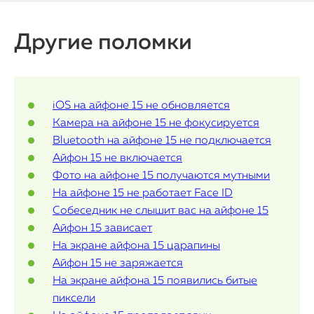
Watch
Другие поломки
iPad
iMac
iOS на айфоне 15 не обновляется
Камера на айфоне 15 не фокусируется
Mac Mini
Bluetooth на айфоне 15 не подключается
Айфон 15 не включается
Фото на айфоне 15 получаются мутными
О нас
На айфоне 15 не работает Face ID
Контакты
Собеседник не слышит вас на айфоне 15
Айфон 15 зависает
Статьи
На экране айфона 15 царапины
Айфон 15 не заряжается
На экране айфона 15 появились битые
пиксели