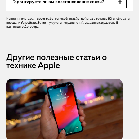
Гарантируете ли вы восстановление связи?
Аппаратный ремонт требует до 3 часов с учетом пайки и
проверки.
Исполнитель гарантирует работоспособность Устройства в течение 90 дней с даты
Да. Мы даем гарантию от 3 до 12 месяцев и подтверждаем
передачи Устройства Клиенту с учетом ограничений, указанных в разделе 8
качество работы тестами связи и отзывами клиентов.
настоящего
Договора
.
Другие полезные статьи о
технике Apple