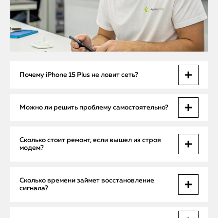
Почему iPhone 15 Plus не ловит сеть?
Основные причины — повреждение модема, антенны,
Можно ли решить проблему самостоятельно?
сбой после падения, прошивки или попадания влаги.
Также возможны неполадки в логической плате.
Если это сбой в настройках или сим-карте — да. Но если
Сколько стоит ремонт, если вышел из строя
сигнал пропадает постоянно, требуется
модем?
профессиональная диагностика и ремонт.
Цена зависит от характера поломки. Замена антенны — от
Сколько времени займет восстановление
2900₽, ремонт модема — от 7500₽. Выезд мастера и
сигнала?
диагностика — бесплатно.
Если проблема программная — решается за 30–40 минут.