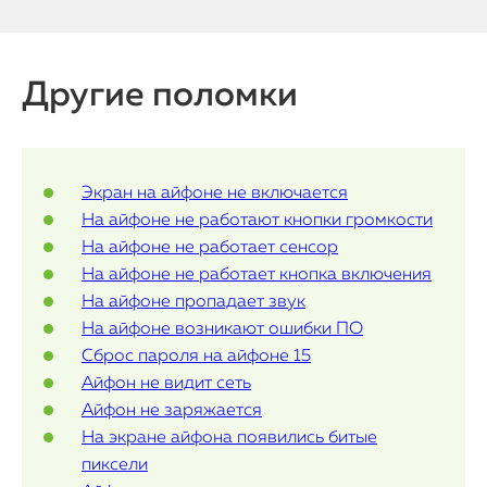
MacBook
Watch
Другие поломки
iPad
iMac
Экран на айфоне не включается
Mac Mini
На айфоне не работают кнопки громкости
На айфоне не работает сенсор
На айфоне не работает кнопка включения
О нас
На айфоне пропадает звук
На айфоне возникают ошибки ПО
Контакты
Сброс пароля на айфоне 15
Статьи
Айфон не видит сеть
Айфон не заряжается
На экране айфона появились битые
пиксели