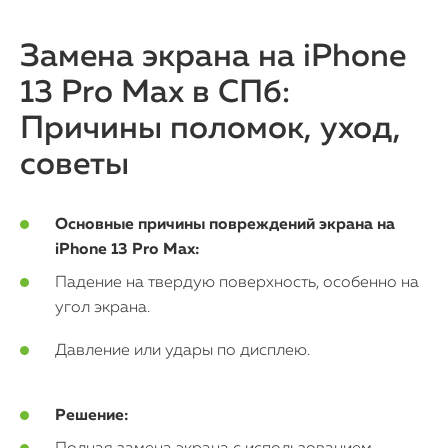
Watch
Замена экрана на iPhone
iPad
13 Pro Max в СПб:
iMac
Причины поломок, уход,
Mac Mini
советы
О нас
Основные причины повреждений экрана на
iPhone 13 Pro Max:
Контакты
Падение на твердую поверхность, особенно на
Статьи
угол экрана.
Давление или удары по дисплею.
Решение: