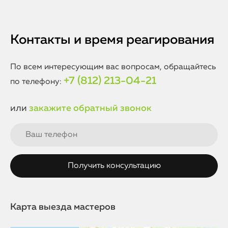
работы сенсора. Мы обеспечиваем идеальное прилегание
отсутствие битых пикселей, чувствительность сенсора и
и полную совместимость с функциями Face ID, True Tone и
корректность цветопередачи. Если в течение
3D Touch.
гарантийного срока появляются проблемы — мы
бесплатно заменим экран при подтверждении заводского
Контакты и время реагирования
или монтажного брака. Мы ценим доверие наших
клиентов и подтверждаем качество документацией.
По всем интересующим вас вопросам, обращайтесь
+7 (812) 213-04-21
по телефону:
или
закажите обратный звонок
Карта выезда мастеров