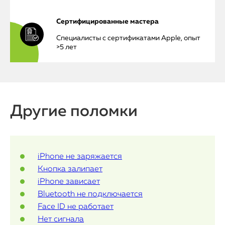
iPhone
Сертифицированные мастера
MacBook
Специалисты с сертификатами Apple, опыт
>5 лет
Watch
iPad
iMac
Другие поломки
Mac Mini
О нас
iPhone не заряжается
Кнопка залипает
Контакты
iPhone зависает
Статьи
Bluetooth не подключается
Face ID не работает
Нет сигнала