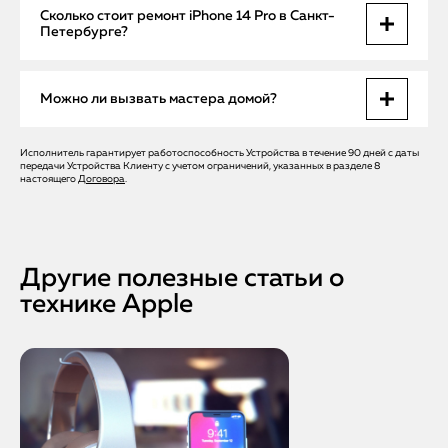
Мы применяем только оригинальные комплектующие
Сколько стоит ремонт iPhone 14 Pro в Санкт-
Apple. Это гарантирует совместимость, долгий срок
Петербурге?
службы и сохранение гарантии на устройство.
Стоимость зависит от сложности поломки. Диагностика и
Можно ли вызвать мастера домой?
выезд мастера бесплатные. Итоговая цена озвучивается
перед началом ремонта.
Исполнитель гарантирует работоспособность Устройства в течение 90 дней с даты
Да, Apple Help предлагает бесплатный выезд по Санкт-
передачи Устройства Клиенту с учетом ограничений, указанных в разделе 8
Петербургу. Это удобно и позволяет быстро восстановить
настоящего
Договора
.
работу смартфона без лишних хлопот.
Другие полезные статьи о
технике Apple