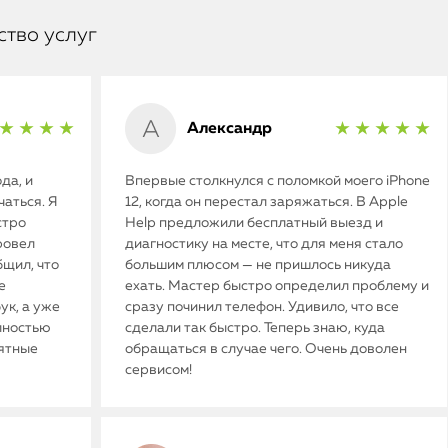
ство услуг
Александр
★ ★ ★ ★
★ ★ ★ ★ ★
да, и
Впервые столкнулся с поломкой моего iPhone
аться. Я
12, когда он перестал заряжаться. В Apple
стро
Help предложили бесплатный выезд и
ровел
диагностику на месте, что для меня стало
бщил, что
большим плюсом — не пришлось никуда
е
ехать. Мастер быстро определил проблему и
ук, а уже
сразу починил телефон. Удивило, что все
олностью
сделали так быстро. Теперь знаю, куда
иятные
обращаться в случае чего. Очень доволен
сервисом!