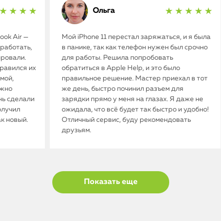
Ольга
★ ★ ★ ★
★ ★ ★ ★ ★
ok Air —
Мой iPhone 11 перестал заряжаться, и я была
работать,
в панике, так как телефон нужен был срочно
ировали.
для работы. Решила попробовать
нравился их
обратиться в Apple Help, и это было
мой,
правильное решение. Мастер приехал в тот
ужно
же день, быстро починил разъем для
нь сделали
зарядки прямо у меня на глазах. Я даже не
олучил
ожидала, что всё будет так быстро и удобно!
ак новый.
Отличный сервис, буду рекомендовать
друзьям.
Показать еще