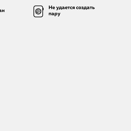
Не удается создать
ан
пару
iPhone
MacBook
Watch
iPad