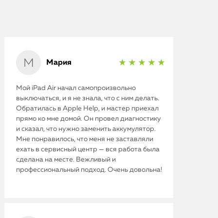
iMac
Mac Mini
О нас
Мария
★ ★ ★ ★ ★
Контакты
Мой iPad Air начал самопроизвольно
Статьи
выключаться, и я не знала, что с ним делать.
Обратилась в Apple Help, и мастер приехал
прямо ко мне домой. Он провел диагностику
и сказал, что нужно заменить аккумулятор.
Мне понравилось, что меня не заставляли
ехать в сервисный центр — вся работа была
сделана на месте. Вежливый и
профессиональный подход. Очень довольна!