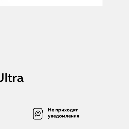
ltra
Не приходят
уведомления