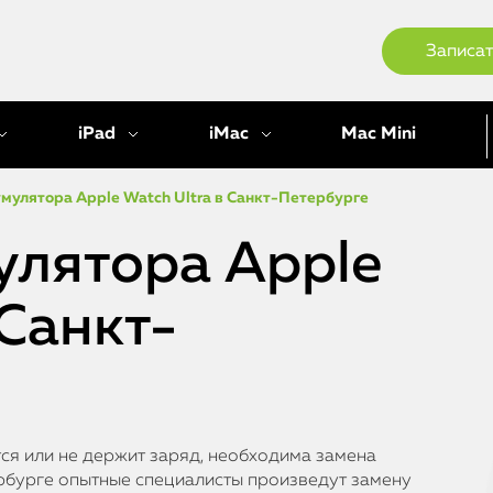
Записат
iPad
iMac
Mac Mini
мулятора Apple Watch Ultra в Санкт-Петербурге
улятора Apple
 Санкт-
тся или не держит заряд, необходима замена
ербурге опытные специалисты произведут замену