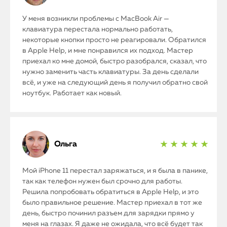
Mac Mini
У меня возникли проблемы с MacBook Air —
клавиатура перестала нормально работать,
некоторые кнопки просто не реагировали. Обратился
в Apple Help, и мне понравился их подход. Мастер
О нас
приехал ко мне домой, быстро разобрался, сказал, что
Контакты
нужно заменить часть клавиатуры. За день сделали
всё, и уже на следующий день я получил обратно свой
Статьи
ноутбук. Работает как новый.
Ольга
★ ★ ★ ★ ★
Мой iPhone 11 перестал заряжаться, и я была в панике,
так как телефон нужен был срочно для работы.
Решила попробовать обратиться в Apple Help, и это
было правильное решение. Мастер приехал в тот же
день, быстро починил разъем для зарядки прямо у
меня на глазах. Я даже не ожидала, что всё будет так