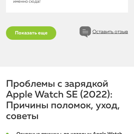
именно сюда!
Контакты
Статьи
Оставить отзыв
Показать еще
Проблемы с зарядкой
Apple Watch SE (2022):
Причины поломок, уход,
советы