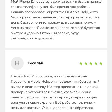
Мой iPhone 11 перестал заряжаться, и я была в панике,
так как телефон нужен был срочно для работы.
Решила попробовать обратиться в Apple Help, и это
было правильное решение. Мастер приехал в тот же
день, быстро починил разъем для зарядки прямо у
iPhone
меня на глазах. Я даже не ожидала, что всё будет так
быстро и удобно! Отличный сервис, буду
рекомендовать друзьям.
MacBook
Watch
Николай
iPad
★ ★ ★ ★ ★
iMac
В моем iPad Pro после падения треснул экран.
Позвонил в Apple Help, они предложили бесплатный
Mac Mini
выезд и диагностику. Мастер приехал ко мне домой,
проверил устройство и сказал, что экран нужно
менять. Забрали планшет в сервис, а через три дня
вернули с новым экраном. Всё работает отлично, и
О нас
цены адекватные. Очень доволен, что обратился