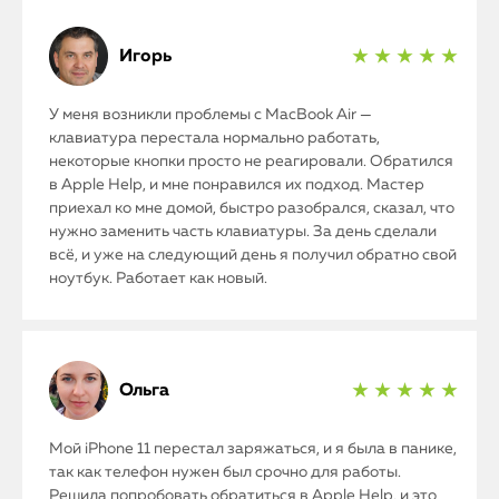
iPhone
Игорь
★ ★ ★ ★ ★
MacBook
У меня возникли проблемы с MacBook Air —
клавиатура перестала нормально работать,
Watch
некоторые кнопки просто не реагировали. Обратился
в Apple Help, и мне понравился их подход. Мастер
iPad
приехал ко мне домой, быстро разобрался, сказал, что
нужно заменить часть клавиатуры. За день сделали
всё, и уже на следующий день я получил обратно свой
iMac
ноутбук. Работает как новый.
Mac Mini
О нас
Ольга
★ ★ ★ ★ ★
Контакты
Мой iPhone 11 перестал заряжаться, и я была в панике,
так как телефон нужен был срочно для работы.
Статьи
Решила попробовать обратиться в Apple Help, и это