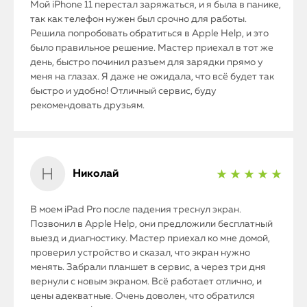
Мой iPhone 11 перестал заряжаться, и я была в панике,
так как телефон нужен был срочно для работы.
Решила попробовать обратиться в Apple Help, и это
было правильное решение. Мастер приехал в тот же
iPhone
день, быстро починил разъем для зарядки прямо у
меня на глазах. Я даже не ожидала, что всё будет так
MacBook
быстро и удобно! Отличный сервис, буду
рекомендовать друзьям.
Watch
iPad
Николай
★ ★ ★ ★ ★
iMac
Mac Mini
В моем iPad Pro после падения треснул экран.
Позвонил в Apple Help, они предложили бесплатный
выезд и диагностику. Мастер приехал ко мне домой,
проверил устройство и сказал, что экран нужно
О нас
менять. Забрали планшет в сервис, а через три дня
вернули с новым экраном. Всё работает отлично, и
Контакты
цены адекватные. Очень доволен, что обратился