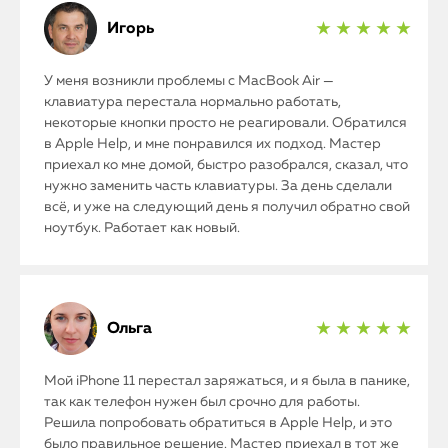
iPhone
Игорь
★ ★ ★ ★ ★
MacBook
У меня возникли проблемы с MacBook Air —
Watch
клавиатура перестала нормально работать,
некоторые кнопки просто не реагировали. Обратился
в Apple Help, и мне понравился их подход. Мастер
iPad
приехал ко мне домой, быстро разобрался, сказал, что
нужно заменить часть клавиатуры. За день сделали
iMac
всё, и уже на следующий день я получил обратно свой
ноутбук. Работает как новый.
Mac Mini
О нас
Ольга
★ ★ ★ ★ ★
Контакты
Мой iPhone 11 перестал заряжаться, и я была в панике,
Статьи
так как телефон нужен был срочно для работы.
Решила попробовать обратиться в Apple Help, и это
было правильное решение. Мастер приехал в тот же