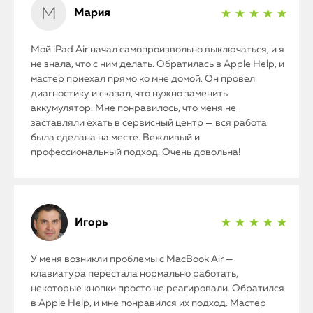
Мария
★ ★ ★ ★ ★
Мой iPad Air начал самопроизвольно выключаться, и я
не знала, что с ним делать. Обратилась в Apple Help, и
мастер приехал прямо ко мне домой. Он провел
диагностику и сказал, что нужно заменить
аккумулятор. Мне понравилось, что меня не
iPhone
заставляли ехать в сервисный центр — вся работа
была сделана на месте. Вежливый и
MacBook
профессиональный подход. Очень довольна!
Watch
iPad
Игорь
★ ★ ★ ★ ★
iMac
У меня возникли проблемы с MacBook Air —
клавиатура перестала нормально работать,
Mac Mini
некоторые кнопки просто не реагировали. Обратился
в Apple Help, и мне понравился их подход. Мастер