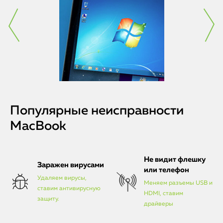
Популярные неисправности
MacBook
Не видит флешку
Заражен вирусами
или телефон
Удаляем вирусы,
Меняем разъемы USB и
ставим антивирусную
HDMI, ставим
защиту.
драйверы