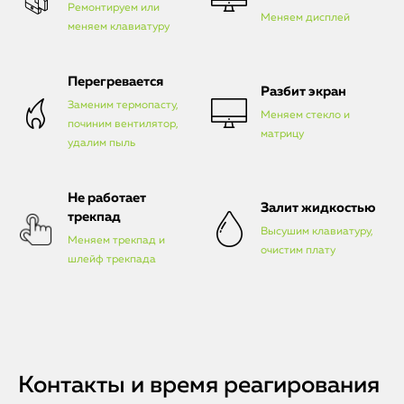
Ремонтируем или
Меняем дисплей
меняем клавиатуру
Перегревается
Разбит экран
Заменим термопасту,
Меняем стекло и
починим вентилятор,
матрицу
удалим пыль
Не работает
Залит жидкостью
трекпад
Высушим клавиатуру,
Меняем трекпад и
очистим плату
шлейф трекпада
Контакты и время реагирования