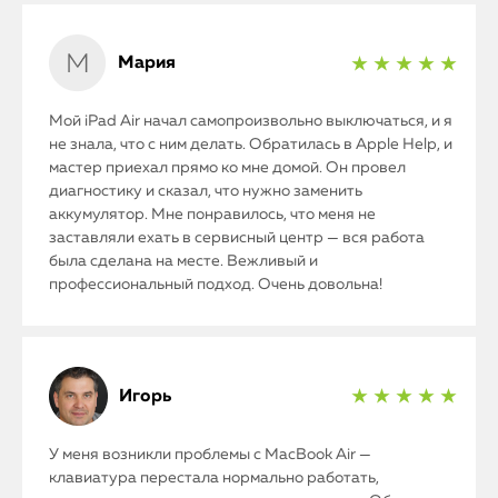
Мария
★ ★ ★ ★ ★
Мой iPad Air начал самопроизвольно выключаться, и я
iPhone
не знала, что с ним делать. Обратилась в Apple Help, и
мастер приехал прямо ко мне домой. Он провел
MacBook
диагностику и сказал, что нужно заменить
аккумулятор. Мне понравилось, что меня не
Watch
заставляли ехать в сервисный центр — вся работа
была сделана на месте. Вежливый и
профессиональный подход. Очень довольна!
iPad
iMac
Mac Mini
Игорь
★ ★ ★ ★ ★
У меня возникли проблемы с MacBook Air —
О нас
клавиатура перестала нормально работать,