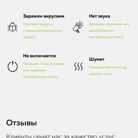
Заражен вирусами
Нет звука
Удаляем вирусы,
Заменим звуковой чип,
ставим антивирусную
динамики или
защиту
материнскую плату
Не включается
Шумит
Починим блок питания
Починим вентилятор,
или заменим
удалим пыль
материнскую плату
Отзывы
Клиенты ценят нас за качество услуг