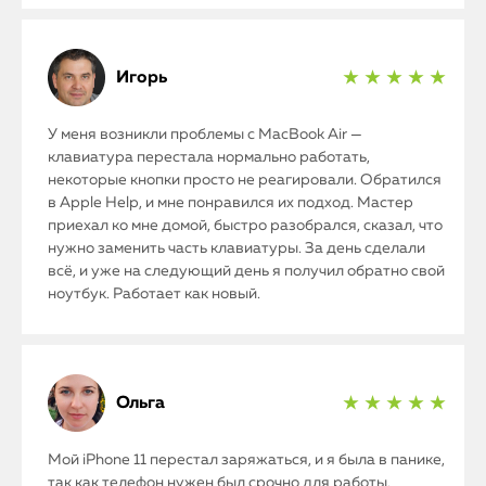
iMac
Mac Mini
Игорь
★ ★ ★ ★ ★
У меня возникли проблемы с MacBook Air —
О нас
клавиатура перестала нормально работать,
некоторые кнопки просто не реагировали. Обратился
Контакты
в Apple Help, и мне понравился их подход. Мастер
приехал ко мне домой, быстро разобрался, сказал, что
Статьи
нужно заменить часть клавиатуры. За день сделали
всё, и уже на следующий день я получил обратно свой
ноутбук. Работает как новый.
Ольга
★ ★ ★ ★ ★
Мой iPhone 11 перестал заряжаться, и я была в панике,
так как телефон нужен был срочно для работы.