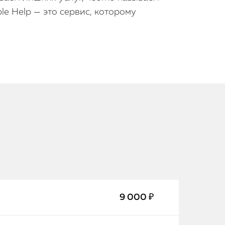
e Help — это сервис, которому
iPhone
MacBook
Watch
9 000 ₽
iPad