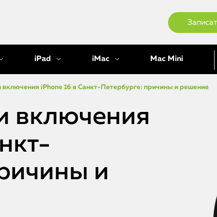
Записат
iPad
iMac
Mac Mini
 включения iPhone 16 в Санкт-Петербурге: причины и решение
и включения
анкт-
причины и