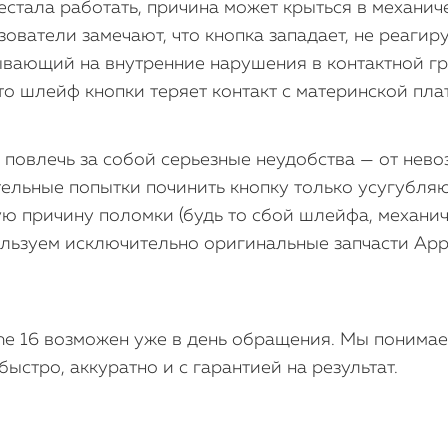
рестала работать, причина может крыться в механ
зователи замечают, что кнопка западает, не реагир
ывающий на внутренние нарушения в контактной гр
что шлейф кнопки теряет контакт с материнской пла
повлечь за собой серьезные неудобства — от нево
тельные попытки починить кнопку только усугубля
ую причину поломки (будь то сбой шлейфа, механич
пользуем исключительно оригинальные запчасти App
e 16 возможен уже в день обращения. Мы понимае
ыстро, аккуратно и с гарантией на результат.