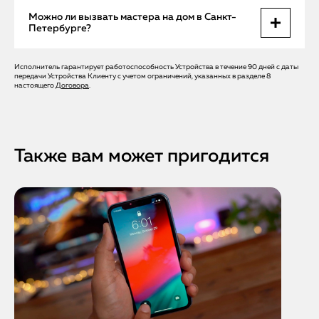
Да, на все работы и оригинальные запчасти Apple
Можно ли вызвать мастера на дом в Санкт-
действует официальная гарантия, что гарантирует
Петербурге?
стабильную работу устройства.
Исполнитель гарантирует работоспособность Устройства в течение 90 дней с даты
Да, Apple Help предлагает бесплатный выезд мастера,
передачи Устройства Клиенту с учетом ограничений, указанных в разделе 8
который проведет диагностику и устранение
настоящего
Договора
.
неисправности на месте или организует сервисный
ремонт при необходимости.
Также вам может пригодится