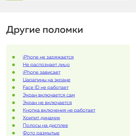
MacBook
Watch
Другие поломки
iPad
iMac
Mac Mini
iPhone не заряжается
Не распознает лицо
iPhone зависает
О нас
Царапины на экране
Face ID не работает
Контакты
Экран включается сам
Экран не включается
Статьи
Кнопка включения не работает
Хрипит динамик
Полосы на дисплее
Фото размытые