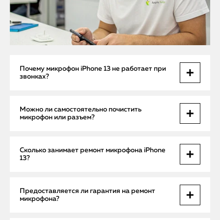
Почему микрофон iPhone 13 не работает при
звонках?
Причины могут быть аппаратными (поломка микрофона,
Можно ли самостоятельно почистить
сбой шлейфа) или программными (сбои iOS).
микрофон или разъем?
Профессиональная диагностика быстро определяет
источник проблемы.
Легкая очистка возможна, но есть риск повреждения
Сколько занимает ремонт микрофона iPhone
устройства. Профессиональная чистка исключает риски и
13?
гарантирует долгосрочный результат.
Очистка порта и перепрошивка iOS — от 30 до 60 минут,
Предоставляется ли гарантия на ремонт
замена микрофона или шлейфа — от 1 до 3 часов в
микрофона?
сервисном центре.