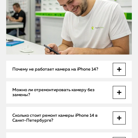
Почему не работает камера на iPhone 14?
Причины бывают разные: от повреждения модуля камеры
Можно ли отремонтировать камеру без
и сбоя шлейфа до ошибки ПО. Определить точный
замены?
источник неисправности можно только после
профессиональной диагностики.
Если поломка вызвана программным сбоем или
Сколько стоит ремонт камеры iPhone 14 в
нарушением контакта, ремонт возможен без замены
Санкт-Петербурге?
деталей. Но при повреждении самого модуля
потребуется его полная замена.