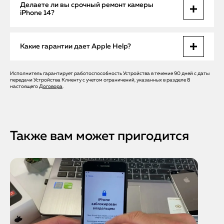
Цена зависит от характера поломки: программное
Делаете ли вы срочный ремонт камеры
восстановление дешевле, чем замена модуля. Мы
iPhone 14?
проводим диагностику бесплатно и заранее
согласовываем стоимость с клиентом.
Да, выполняем срочный ремонт. Если камера не требует
Какие гарантии дает Apple Help?
замены, ее можно восстановить прямо при выезде
мастера.
Исполнитель гарантирует работоспособность Устройства в течение 90 дней с даты
Мы предоставляем гарантию до 12 месяцев на все виды
передачи Устройства Клиенту с учетом ограничений, указанных в разделе 8
ремонта и оригинальные запчасти Apple, подтверждая
настоящего
Договора
.
качество работы и надежность сервиса.
Также вам может пригодится