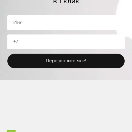
в 1 клик
iPhone
MacBook
Watch
iPad