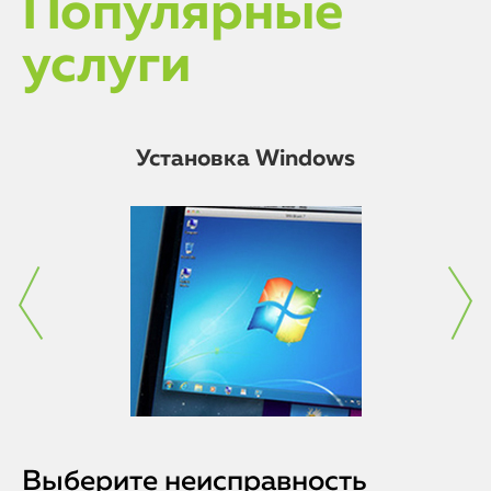
Популярные
iMac
услуги
Mac Mini
Установка Windows
О нас
Контакты
Статьи
Выберите неисправность