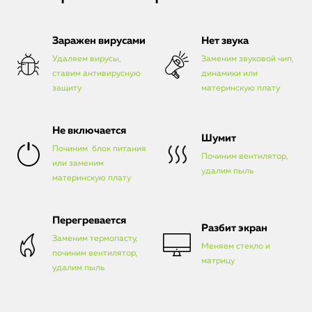
Заражен вирусами
Нет звука
Удаляем вирусы,
Заменим звуковой чип,
ставим антивирусную
динамики или
защиту
материнскую плату
Не включается
Шумит
Починим блок питания
Починим вентилятор,
или заменим
удалим пыль
материнскую плату
Перегревается
Разбит экран
Заменим термопасту,
Меняем стекло и
починим вентилятор,
матрицу
удалим пыль