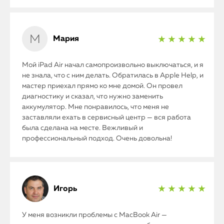
Мария
★ ★ ★ ★ ★
iPhone
MacBook
Мой iPad Air начал самопроизвольно выключаться, и я
не знала, что с ним делать. Обратилась в Apple Help, и
мастер приехал прямо ко мне домой. Он провел
Watch
диагностику и сказал, что нужно заменить
аккумулятор. Мне понравилось, что меня не
iPad
заставляли ехать в сервисный центр — вся работа
была сделана на месте. Вежливый и
iMac
профессиональный подход. Очень довольна!
Mac Mini
Игорь
★ ★ ★ ★ ★
О нас
Контакты
У меня возникли проблемы с MacBook Air —