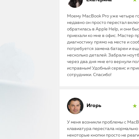
★ 
Моему MacBook Pro уже четыре го
недавно он просто перестал включ
обратилась в Apple Help, и они бы
приехали ко мне в офис. Мастер п
диагностику прямо на месте и соо
потребуется замена батареи и ещ
несколько деталей. Забрали ноутб
через два дня мне его вернули п
исправным! Удобный сервис и пр
сотрудники. Спасибо!
Игорь
★ 
У меня возникли проблемы с MacBo
клавиатура перестала нормально 
некоторые кнопки просто не реаг