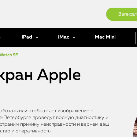
Записат
iPad
iMac
Mac Mini
Watch SE
кран Apple
работать или отображает изображение с
т-Петербурге проведут полную диагностику и
устраним причину неисправности и вернем ваш
ство и оперативность.