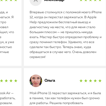
★ ★ ★ ★
★ ★ ★ ★ ★
да, и
Впервые столкнулся с поломкой моего iPhone
аться. Я
12, когда он перестал заряжаться. В Apple
стро
Help предложили бесплатный выезд и
ровел
диагностику на месте, что для меня стало
бщил, что
большим плюсом — не пришлось никуда
е
ехать. Мастер быстро определил проблему и
ук, а уже
сразу починил телефон. Удивило, что все
олностью
сделали так быстро. Теперь знаю, куда
иятные
обращаться в случае чего. Очень доволен
сервисом!
Ольга
★ ★ ★ ★
★ ★ ★ ★ ★
ok Air —
Мой iPhone 11 перестал заряжаться, и я была
работать,
в панике, так как телефон нужен был срочно
ировали.
для работы. Решила попробовать