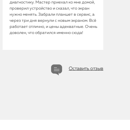
диагностику. Мастер приехал ко мне домой,
проверил устройство и сказал, что экран
нужно менять. Забрали планшет в сервис, а
через три дня вернули с новым экраном. Всё
iPhone
работает отлично, и цены адекватные. Очень
доволен, что обратился именно сюда!
MacBook
Watch
iPad
Оставить отзыв
iMac
Mac Mini
О нас
Контакты