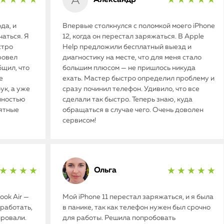
★ ★ ★ ★
★ ★ ★ ★ ★
да, и
Впервые столкнулся с поломкой моего iPhone
аться. Я
12, когда он перестал заряжаться. В Apple
стро
Help предложили бесплатный выезд и
ровел
диагностику на месте, что для меня стало
бщил, что
большим плюсом — не пришлось никуда
е
ехать. Мастер быстро определил проблему и
ук, а уже
сразу починил телефон. Удивило, что все
олностью
сделали так быстро. Теперь знаю, куда
иятные
обращаться в случае чего. Очень доволен
сервисом!
Ольга
★ ★ ★ ★
★ ★ ★ ★ ★
ok Air —
Мой iPhone 11 перестал заряжаться, и я была
работать,
в панике, так как телефон нужен был срочно
ировали.
для работы. Решила попробовать