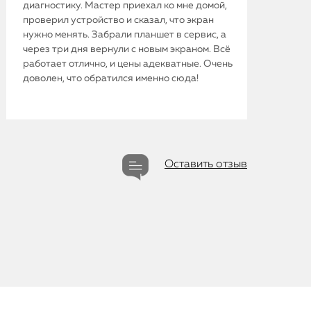
диагностику. Мастер приехал ко мне домой,
проверил устройство и сказал, что экран
нужно менять. Забрали планшет в сервис, а
через три дня вернули с новым экраном. Всё
работает отлично, и цены адекватные. Очень
iPhone
доволен, что обратился именно сюда!
MacBook
Watch
Оставить отзыв
iPad
iMac
Mac Mini
О нас
Контакты