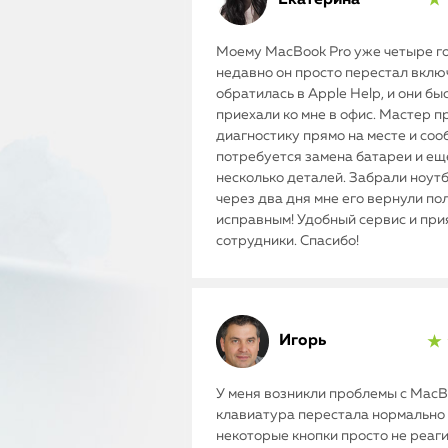
★ 
Моему MacBook Pro уже четыре го
недавно он просто перестал включ
обратилась в Apple Help, и они бы
приехали ко мне в офис. Мастер п
диагностику прямо на месте и соо
потребуется замена батареи и ещ
несколько деталей. Забрали ноутб
через два дня мне его вернули п
исправным! Удобный сервис и пр
сотрудники. Спасибо!
Игорь
★ 
У меня возникли проблемы с MacBo
клавиатура перестала нормально 
некоторые кнопки просто не реаг