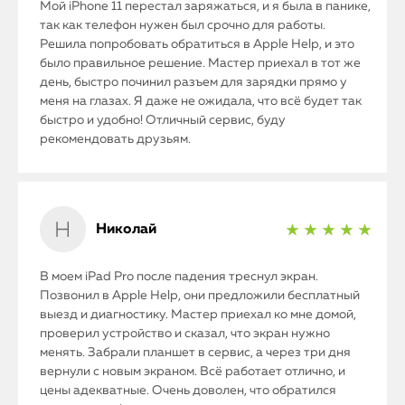
Мой iPhone 11 перестал заряжаться, и я была в панике,
так как телефон нужен был срочно для работы.
Решила попробовать обратиться в Apple Help, и это
iPhone
было правильное решение. Мастер приехал в тот же
день, быстро починил разъем для зарядки прямо у
MacBook
меня на глазах. Я даже не ожидала, что всё будет так
быстро и удобно! Отличный сервис, буду
Watch
рекомендовать друзьям.
iPad
iMac
Николай
★ ★ ★ ★ ★
Mac Mini
В моем iPad Pro после падения треснул экран.
Позвонил в Apple Help, они предложили бесплатный
выезд и диагностику. Мастер приехал ко мне домой,
О нас
проверил устройство и сказал, что экран нужно
менять. Забрали планшет в сервис, а через три дня
Контакты
вернули с новым экраном. Всё работает отлично, и
цены адекватные. Очень доволен, что обратился
Статьи