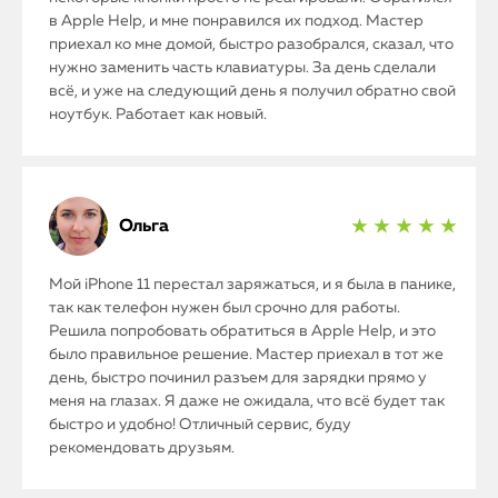
в Apple Help, и мне понравился их подход. Мастер
приехал ко мне домой, быстро разобрался, сказал, что
нужно заменить часть клавиатуры. За день сделали
всё, и уже на следующий день я получил обратно свой
ноутбук. Работает как новый.
iPhone
Ольга
★ ★ ★ ★ ★
MacBook
Мой iPhone 11 перестал заряжаться, и я была в панике,
Watch
так как телефон нужен был срочно для работы.
Решила попробовать обратиться в Apple Help, и это
было правильное решение. Мастер приехал в тот же
iPad
день, быстро починил разъем для зарядки прямо у
меня на глазах. Я даже не ожидала, что всё будет так
iMac
быстро и удобно! Отличный сервис, буду
рекомендовать друзьям.
Mac Mini