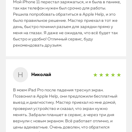
Мой iPhone 11 перестал заряжаться, и я была в панике,
так как телефон нужен был срочно для работы.
Решила попробовать обратиться в Apple Help, и это
iPhone
было правильное решение. Мастер приехал в тот же
день, быстро починил разъем для зарядки прямо у
MacBook
меня на глазах. Я даже не ожидала, что всё будет так
быстро и удобно! Отличный сервис, буду
Watch
рекомендовать друзьям.
iPad
iMac
Николай
★ ★ ★ ★ ★
Mac Mini
В моем iPad Pro после падения треснул экран.
Позвонил в Apple Help, они предложили бесплатный
выезд и диагностику. Мастер приехал ко мне домой,
О нас
проверил устройство и сказал, что экран нужно
менять. Забрали планшет в сервис, а через три дня
Контакты
вернули с новым экраном. Всё работает отлично, и
цены адекватные. Очень доволен, что обратился
Статьи