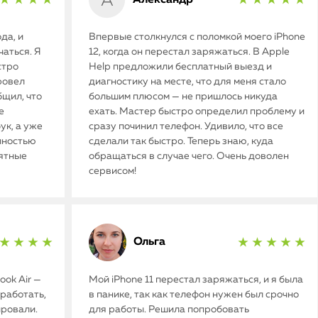
★ ★ ★ ★
★ ★ ★ ★ ★
да, и
Впервые столкнулся с поломкой моего iPhone
аться. Я
12, когда он перестал заряжаться. В Apple
стро
Help предложили бесплатный выезд и
ровел
диагностику на месте, что для меня стало
бщил, что
большим плюсом — не пришлось никуда
е
ехать. Мастер быстро определил проблему и
ук, а уже
сразу починил телефон. Удивило, что все
олностью
сделали так быстро. Теперь знаю, куда
иятные
обращаться в случае чего. Очень доволен
сервисом!
Ольга
★ ★ ★ ★
★ ★ ★ ★ ★
ok Air —
Мой iPhone 11 перестал заряжаться, и я была
работать,
в панике, так как телефон нужен был срочно
ировали.
для работы. Решила попробовать