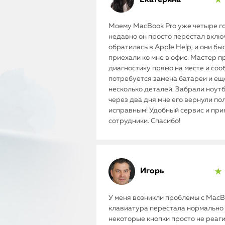
★ 
Моему MacBook Pro уже четыре го
недавно он просто перестал включ
обратилась в Apple Help, и они бы
приехали ко мне в офис. Мастер п
диагностику прямо на месте и соо
потребуется замена батареи и ещ
несколько деталей. Забрали ноутб
через два дня мне его вернули п
исправным! Удобный сервис и пр
сотрудники. Спасибо!
Игорь
★ 
У меня возникли проблемы с MacBo
клавиатура перестала нормально 
некоторые кнопки просто не реаг