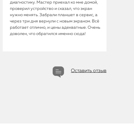
диагностику. Мастер приехал ко мне домой,
проверил устройство и сказал, что экран
iPhone
нужно менять. Забрали планшет в сервис, а
через три дня вернули с новым экраном. Всё
работает отлично, и цены адекватные. Очень
MacBook
доволен, что обратился именно сюда!
Watch
iPad
Оставить отзыв
iMac
Mac Mini
О нас
Контакты
Статьи