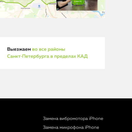
Выезжаем
во все районы
Санкт‑Петербурга в пределах КАД
Замена вибромотора iPhone
Замена микрофона iPhone