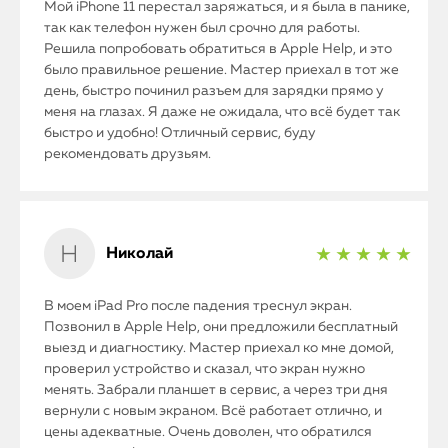
Мой iPhone 11 перестал заряжаться, и я была в панике,
так как телефон нужен был срочно для работы.
iPhone
Решила попробовать обратиться в Apple Help, и это
было правильное решение. Мастер приехал в тот же
MacBook
день, быстро починил разъем для зарядки прямо у
меня на глазах. Я даже не ожидала, что всё будет так
быстро и удобно! Отличный сервис, буду
Watch
рекомендовать друзьям.
iPad
iMac
Николай
★ ★ ★ ★ ★
Mac Mini
В моем iPad Pro после падения треснул экран.
Позвонил в Apple Help, они предложили бесплатный
О нас
выезд и диагностику. Мастер приехал ко мне домой,
проверил устройство и сказал, что экран нужно
Контакты
менять. Забрали планшет в сервис, а через три дня
вернули с новым экраном. Всё работает отлично, и
Статьи
цены адекватные. Очень доволен, что обратился