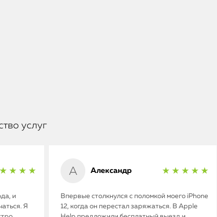
ство услуг
Александр
★ ★ ★ ★
★ ★ ★ ★ ★
да, и
Впервые столкнулся с поломкой моего iPhone
аться. Я
12, когда он перестал заряжаться. В Apple
стро
Help предложили бесплатный выезд и