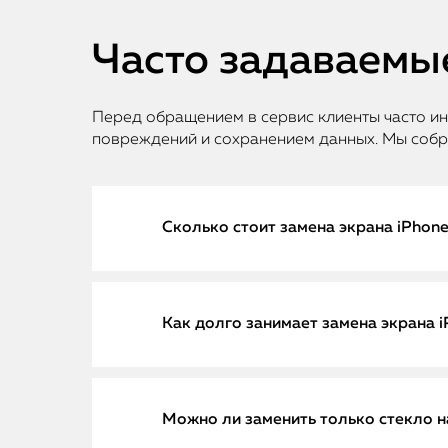
Часто задаваемы
Перед обращением в сервис клиенты часто и
повреждений и сохранением данных. Мы собр
Сколько стоит замена экрана iPhone
Стоимость замены экрана зависит от 
Как долго занимает замена экрана i
оригинальный дисплей или качественны
прозрачную цену, которая включает диа
сертифицированных деталей. Средняя с
СПб — 2 390 рублей. Мы гарантируем к
Замена экрана iPhone X в нашем сервис
Можно ли заменить только стекло н
выполненные работы.
Мы используем современное професси