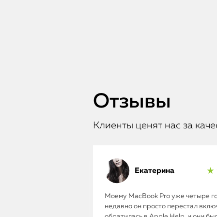
Отзывы
Клиенты ценят нас за каче
Екатерина
★ 
Моему MacBook Pro уже четыре го
недавно он просто перестал включ
обратилась в Apple Help, и они бы