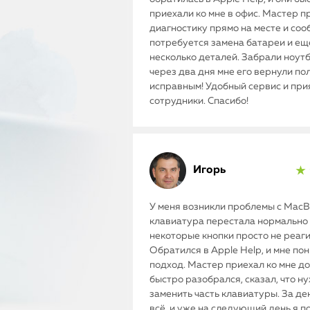
приехали ко мне в офис. Мастер п
диагностику прямо на месте и соо
потребуется замена батареи и ещ
несколько деталей. Забрали ноутб
через два дня мне его вернули п
исправным! Удобный сервис и пр
сотрудники. Спасибо!
Игорь
★ 
У меня возникли проблемы с MacBo
клавиатура перестала нормально 
некоторые кнопки просто не реаг
Обратился в Apple Help, и мне по
подход. Мастер приехал ко мне до
быстро разобрался, сказал, что н
заменить часть клавиатуры. За де
всё, и уже на следующий день я п