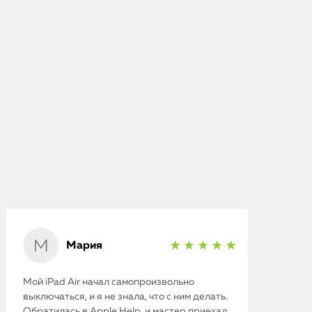
Мария
★ ★ ★ ★ ★
Мой iPad Air начал самопроизвольно
выключаться, и я не знала, что с ним делать.
Обратилась в Apple Help, и мастер приехал