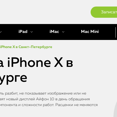
Записат
iPad
iMac
Mac Mini
iPhone X в Санкт-Петербурге
 iPhone X в
урге
ль разбит, не показывает изображение или не
овят новый дисплей Айфон 10 в день обращения
омпонента и сложности работ. Расценки не меняются