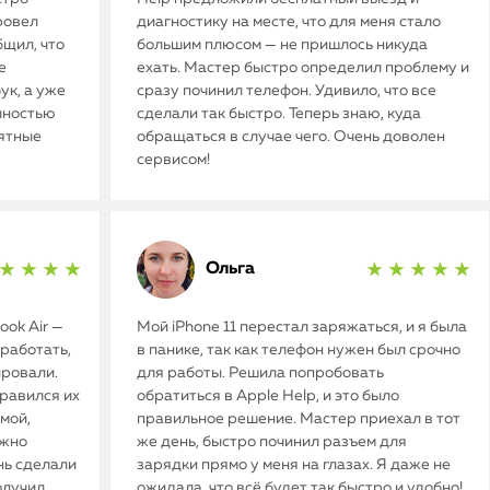
ровел
диагностику на месте, что для меня стало
бщил, что
большим плюсом — не пришлось никуда
е
ехать. Мастер быстро определил проблему и
ук, а уже
сразу починил телефон. Удивило, что все
олностью
сделали так быстро. Теперь знаю, куда
иятные
обращаться в случае чего. Очень доволен
сервисом!
Ольга
★ ★ ★ ★
★ ★ ★ ★ ★
ok Air —
Мой iPhone 11 перестал заряжаться, и я была
работать,
в панике, так как телефон нужен был срочно
ировали.
для работы. Решила попробовать
нравился их
обратиться в Apple Help, и это было
мой,
правильное решение. Мастер приехал в тот
ужно
же день, быстро починил разъем для
нь сделали
зарядки прямо у меня на глазах. Я даже не
олучил
ожидала, что всё будет так быстро и удобно!