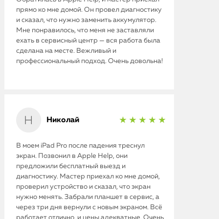
прямо ко мне домой. Он провел диагностику
и сказал, что нужно заменить аккумулятор.
Мне понравилось, что меня не заставляли
ехать в сервисный центр — вся работа была
сделана на месте. Вежливый и
профессиональный подход. Очень довольна!
Николай
★ ★ ★ ★ ★
iPhone
В моем iPad Pro после падения треснул
MacBook
экран. Позвонил в Apple Help, они
предложили бесплатный выезд и
Watch
диагностику. Мастер приехал ко мне домой,
проверил устройство и сказал, что экран
нужно менять. Забрали планшет в сервис, а
iPad
через три дня вернули с новым экраном. Всё
работает отлично, и цены адекватные. Очень