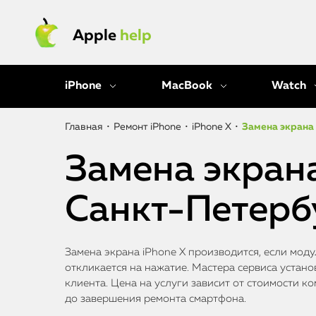
Apple
help
iPhone
MacBook
Watch
Главная
•
Ремонт iPhone
•
iPhone X
•
Замена экрана 
Замена экрана
Санкт-Петерб
Замена экрана iPhone X производится, если моду
откликается на нажатие. Мастера сервиса устан
клиента. Цена на услуги зависит от стоимости к
до завершения ремонта смартфона.