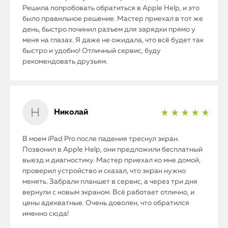
Решила попробовать обратиться в Apple Help, и это
было правильное решение. Мастер приехал в тот же
iMac
день, быстро починил разъем для зарядки прямо у
Mac Mini
меня на глазах. Я даже не ожидала, что всё будет так
быстро и удобно! Отличный сервис, буду
рекомендовать друзьям.
О нас
Контакты
Николай
★ ★ ★ ★ ★
Статьи
В моем iPad Pro после падения треснул экран.
Позвонил в Apple Help, они предложили бесплатный
выезд и диагностику. Мастер приехал ко мне домой,
проверил устройство и сказал, что экран нужно
менять. Забрали планшет в сервис, а через три дня
вернули с новым экраном. Всё работает отлично, и
цены адекватные. Очень доволен, что обратился
именно сюда!