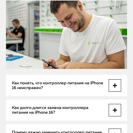
Как понять, что контроллер питания на iPhone
16 неисправен?
Неисправности контроллера питания могут проявляться
Как долго длится замена контроллера
в виде ряда симптомов. Основные признаки поломки
питания на iPhone 16?
включают: невозможность зарядить телефон, отсутствие
реакции устройства на подключение к зарядному
устройству, резкое отключение устройства при
Процесс замены контроллера питания на iPhone 16
Почему важно заменить контроллер питания