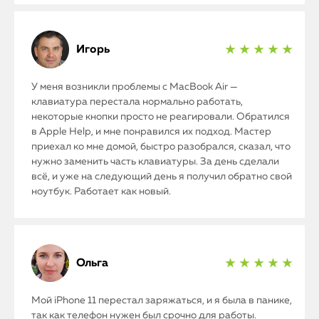
Игорь
★ ★ ★ ★ ★
У меня возникли проблемы с MacBook Air —
клавиатура перестала нормально работать,
некоторые кнопки просто не реагировали. Обратился
в Apple Help, и мне понравился их подход. Мастер
приехал ко мне домой, быстро разобрался, сказал, что
нужно заменить часть клавиатуры. За день сделали
всё, и уже на следующий день я получил обратно свой
ноутбук. Работает как новый.
iPhone
MacBook
Ольга
★ ★ ★ ★ ★
Watch
Мой iPhone 11 перестал заряжаться, и я была в панике,
iPad
так как телефон нужен был срочно для работы.