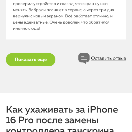
проверил устройство и сказал, что экран нужно
менять. Забрали планшет в сервис, а через три дня
О нас
вернули с новым экраном. Всё работает отлично, и
цены адекватные. Очень доволен, что обратился
Контакты
именно сюда!
Статьи
Оставить отзыв
Показать еще
Как ухаживать за iPhone
16 Pro после замены
контроллера тачскрина