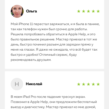
Ольга
★ ★ ★ ★ ★
Мой iPhone 11 перестал заряжаться, и я была в панике,
так как телефон нужен был срочно для работы.
Решила попробовать обратиться в Apple Help, и это
было правильное решение. Мастер приехал в тот же
день, быстро починил разъем для зарядки прямо у
iPhone
меня на глазах. Я даже не ожидала, что всё будет так
быстро и удобно! Отличный сервис, буду
MacBook
рекомендовать друзьям.
Watch
iPad
Николай
★ ★ ★ ★ ★
iMac
В моем iPad Pro после падения треснул экран.
Позвонил в Apple Help, они предложили бесплатный
Mac Mini
выезд и диагностику. Мастер приехал ко мне домой,