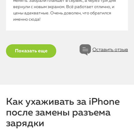
iPad
менять. Забрали планшет в сервис, а через три дня
вернули с новым экраном. Всё работает отлично, и
цены адекватные. Очень доволен, что обратился
iMac
именно сюда!
Mac Mini
О нас
Оставить отзыв
Показать еще
Контакты
Статьи
Как ухаживать за iPhone
после замены разъема
зарядки