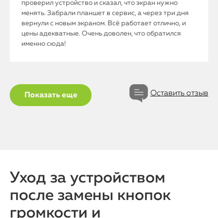
iPad
проверил устройство и сказал, что экран нужно
менять. Забрали планшет в сервис, а через три дня
вернули с новым экраном. Всё работает отлично, и
iMac
цены адекватные. Очень доволен, что обратился
именно сюда!
Mac Mini
О нас
Оставить отзыв
Показать еще
Контакты
Статьи
Уход за устройством
после замены кнопок
громкости и