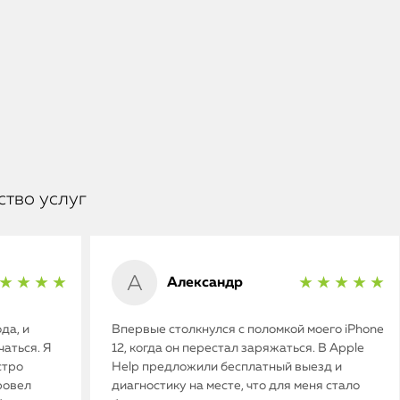
ство услуг
Александр
★ ★ ★ ★
★ ★ ★ ★ ★
да, и
Впервые столкнулся с поломкой моего iPhone
аться. Я
12, когда он перестал заряжаться. В Apple
стро
Help предложили бесплатный выезд и
ровел
диагностику на месте, что для меня стало