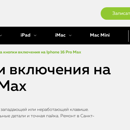
Записат
iPad
iMac
Mac Mini
а кнопки включения на Iphone 16 Pro Max
и включения на
 Max
и западающей или неработающей клавише.
ные детали и точная пайка. Ремонт в Санкт-