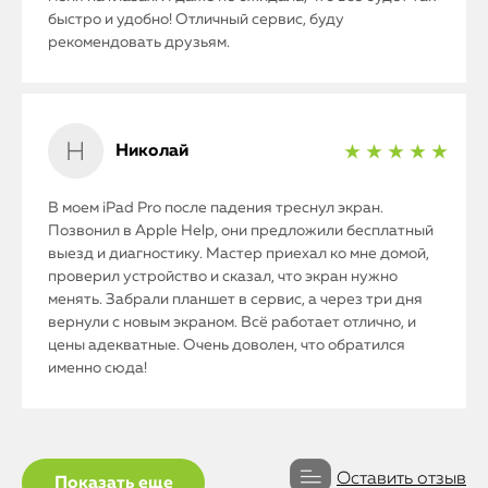
iPad
быстро и удобно! Отличный сервис, буду
рекомендовать друзьям.
iMac
Mac Mini
Николай
★ ★ ★ ★ ★
О нас
В моем iPad Pro после падения треснул экран.
Контакты
Позвонил в Apple Help, они предложили бесплатный
выезд и диагностику. Мастер приехал ко мне домой,
Статьи
проверил устройство и сказал, что экран нужно
менять. Забрали планшет в сервис, а через три дня
вернули с новым экраном. Всё работает отлично, и
цены адекватные. Очень доволен, что обратился
именно сюда!
Оставить отзыв
Показать еще