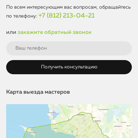
качественный ремонт и используют исключительно
По всем интересующим вас вопросам, обращайтесь
оригинальные детали Apple для замены.
+7 (812) 213-04-21
по телефону:
или
закажите обратный звонок
Карта выезда мастеров