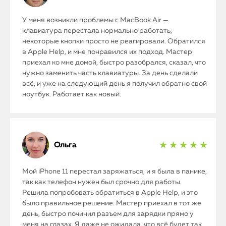
У меня возникли проблемы с MacBook Air —
клавиатура перестала нормально работать,
некоторые кнопки просто не реагировали. Обратился
в Apple Help, и мне понравился их подход. Мастер
приехал ко мне домой, быстро разобрался, сказал, что
нужно заменить часть клавиатуры. За день сделали
всё, и уже на следующий день я получил обратно свой
ноутбук. Работает как новый.
Ольга
★ ★ ★ ★ ★
iPhone
Мой iPhone 11 перестал заряжаться, и я была в панике,
MacBook
так как телефон нужен был срочно для работы.
Решила попробовать обратиться в Apple Help, и это
было правильное решение. Мастер приехал в тот же
Watch
день, быстро починил разъем для зарядки прямо у
меня на глазах. Я даже не ожидала, что всё будет так