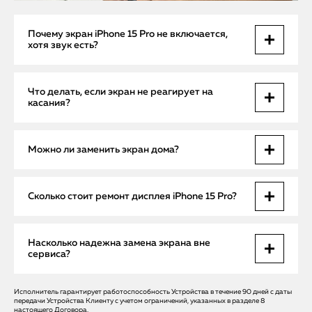
Почему экран iPhone 15 Pro не включается,
хотя звук есть?
Скорее всего, поврежден дисплейный модуль или
Что делать, если экран не реагирует на
нарушено соединение с платой. Реже — сбой в
касания?
микросхемах питания дисплея. Диагностика на месте даст
точный ответ.
Если тачскрин не работает, но изображение есть — это
Можно ли заменить экран дома?
поломка сенсорного слоя дисплея или шлейфа. Мы
заменим экран или восстановим соединение за 30–60
минут.
Да, выезд мастера по СПб бесплатный. Если проблема в
Сколько стоит ремонт дисплея iPhone 15 Pro?
экране или шлейфе — все можно починить на месте с
оригинальными деталями.
Цена зависит от характера поломки. Замена дисплея —
Насколько надежна замена экрана вне
одна сумма, восстановление шлейфа — другая.
сервиса?
Финальную цену мастер озвучивает после диагностики.
Исполнитель гарантирует работоспособность Устройства в течение 90 дней с даты
Мы используем только оригинальные дисплеи Apple,
передачи Устройства Клиенту с учетом ограничений, указанных в разделе 8
соблюдаем все стандарты сборки и предоставляем
настоящего
Договора
.