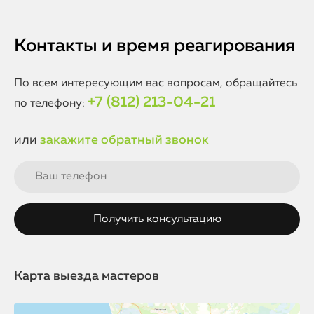
По завершению ремонта устройство тестируется для
необходимом для замены кнопки. Если потребуется
проверки правильной работы кнопки включения и
дополнительная диагностика или проверка других
других систем.
систем устройства, срок может быть немного увеличен.
Контакты и время реагирования
Однако мы стремимся завершить ремонт в кратчайшие
сроки, чтобы вы могли снова пользоваться своим
устройством.
По всем интересующим вас вопросам, обращайтесь
+7 (812) 213-04-21
по телефону:
или
закажите обратный звонок
Карта выезда мастеров