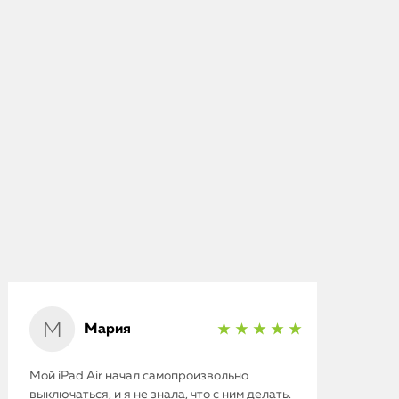
Мария
★ ★ ★ ★ ★
Мой iPad Air начал самопроизвольно
выключаться, и я не знала, что с ним делать.