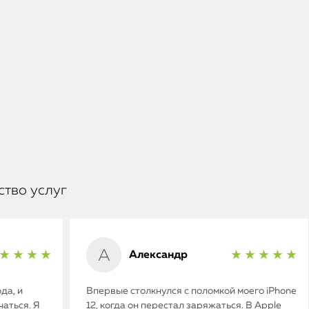
ство услуг
Александр
★ ★ ★ ★
★ ★ ★ ★ ★
да, и
Впервые столкнулся с поломкой моего iPhone
аться. Я
12, когда он перестал заряжаться. В Apple