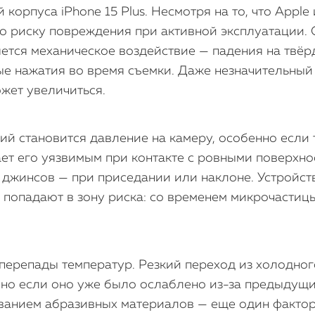
 корпуса iPhone 15 Plus. Несмотря на то, что Appl
о риску повреждения при активной эксплуатации.
ется механическое воздействие — падения на твёр
ые нажатия во время съемки. Даже незначительный 
ожет увеличиться.
й становится давление на камеру, особенно если 
 его уязвимым при контакте с ровными поверхнос
джинсов — при приседании или наклоне. Устройст
же попадают в зону риска: со временем микрочастиц
перепады температур. Резкий переход из холодног
нно если оно уже было ослаблено из-за предыдущи
ванием абразивных материалов — еще один фактор