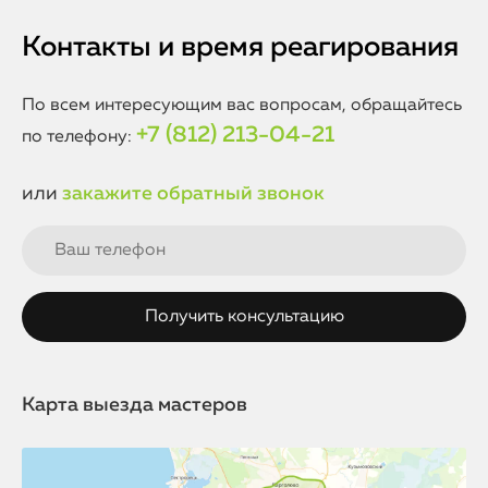
уровень качества и надежности выполняемых работ.
отличие от неоригинальных батарей, оригинальные
компоненты Apple гарантируют совместимость и высокую
Контакты и время реагирования
производительность, что предотвращает возможные
проблемы с зарядкой и перегревом устройства.
По всем интересующим вас вопросам, обращайтесь
+7 (812) 213-04-21
по телефону:
или
закажите обратный звонок
Карта выезда мастеров