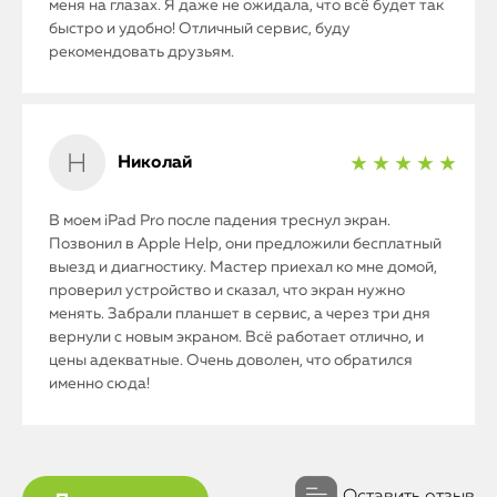
меня на глазах. Я даже не ожидала, что всё будет так
быстро и удобно! Отличный сервис, буду
iPad
рекомендовать друзьям.
iMac
Mac Mini
Николай
★ ★ ★ ★ ★
В моем iPad Pro после падения треснул экран.
О нас
Позвонил в Apple Help, они предложили бесплатный
выезд и диагностику. Мастер приехал ко мне домой,
Контакты
проверил устройство и сказал, что экран нужно
Статьи
менять. Забрали планшет в сервис, а через три дня
вернули с новым экраном. Всё работает отлично, и
цены адекватные. Очень доволен, что обратился
именно сюда!
Оставить отзыв