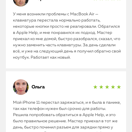
У меня возникли проблемы с MacBook Air —
клавиатура перестала нормально работать,
некоторые кнопки просто не реагировали. Обратился
в Apple Help, и мне понравился их подход. Мастер
приехал ко мне домой, быстро разобрался, сказал, что
нужно заменить часть клавиатуры. За день сделали
всё, и уже на следующий день я получил обратно свой
ноутбук. Работает как новый.
Ольга
★ ★ ★ ★ ★
iPhone
Мой iPhone 11 перестал заряжаться, и я была в панике,
так как телефон нужен был срочно для работы.
Решила попробовать обратиться в Apple Help, и это
MacBook
было правильное решение. Мастер приехал в тот же
день, быстро починил разъем для зарядки прямо у
Watch